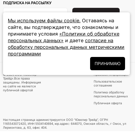
ПОДПИСКА НА РАССЫЛКУ
Подписаться на новости
Мы используем файлы cookie.
Оставаясь на
сайте, вы подтверждаете, что ознакомлены и
Политики
Подписываясь на рассылку, вы соглашаетесь с условиями
обработки персональных данных
принимаете условия
«Политики об обработке
и даёте своё согласие на их
обработку
персональных данных»
и даете
согласие на
обработку персональных данных метрическими
программами
ПРИНИМАЕМ К ОПЛАТЕ
ПРИНИМАЮ
© 2024 ООО «Ювелир
Правовая информация
Трейд».Все права
Пользовательское
защищены. Информация
соглашение
на сайте не является
публичной офертой
Политика обработку
персональных данных
Публичная оферта
Настоящая страница администрируется ООО "Ювелир Трейд", ОГРН
1165543072420, ИНН 5504140694, юр.адрес: 644070, Омская область, г Омск, ул
Лермонтова, д. 63, офис 404.