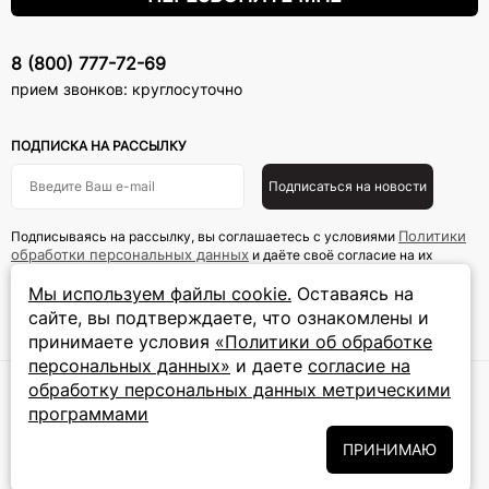
8 (800) 777-72-69
прием звонков: круглосуточно
ПОДПИСКА НА РАССЫЛКУ
Подписаться на новости
Политики
Подписываясь на рассылку, вы соглашаетесь с условиями
обработки персональных данных
и даёте своё согласие на их
обработку
Мы используем файлы cookie.
Оставаясь на
сайте, вы подтверждаете, что ознакомлены и
ПРИНИМАЕМ К ОПЛАТЕ
принимаете условия
«Политики об обработке
персональных данных»
и даете
согласие на
обработку персональных данных метрическими
© 2024 ООО «Ювелир
Правовая информация
программами
Трейд».Все права
Пользовательское
защищены. Информация
соглашение
ПРИНИМАЮ
на сайте не является
публичной офертой
Политика обработку
персональных данных