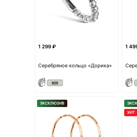
1 299 ₽
1 49
Серебряное кольцо «Дорика»
Сере
ЭКСКЛЮЗИВ
ЭКС
ХИТ