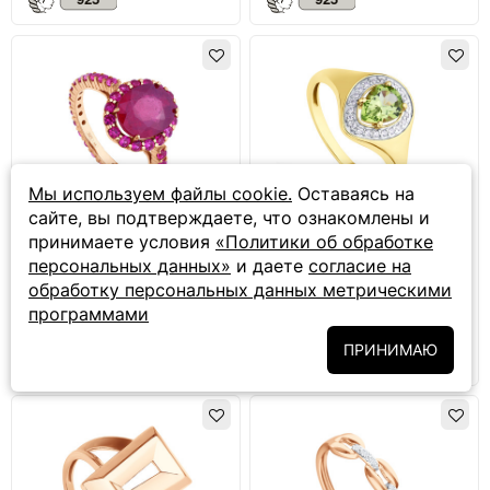
Мы используем файлы cookie.
Оставаясь на
сайте, вы подтверждаете, что ознакомлены и
принимаете условия
«Политики об обработке
15 049 ₽
3 099 ₽
персональных данных»
и даете
согласие на
обработку персональных данных метрическими
Серебряное кольцо с
Серебряное кольцо с
рубином
хризолитом и фианитом
программами
ПРИНИМАЮ