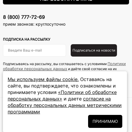
8 (800) 777-72-69
прием звонков: круглосуточно
ПОДПИСКА НА РАССЫЛКУ
Подписаться на новости
Политики
Подписываясь на рассылку, вы соглашаетесь с условиями
обработки персональных данных
и даёте своё согласие на их
обработку
Мы используем файлы cookie.
Оставаясь на
сайте, вы подтверждаете, что ознакомлены и
ПРИНИМАЕМ К ОПЛАТЕ
принимаете условия
«Политики об обработке
персональных данных»
и даете
согласие на
обработку персональных данных метрическими
© 2024 ООО «Ювелир
Правовая информация
программами
Трейд».Все права
Пользовательское
защищены. Информация
соглашение
ПРИНИМАЮ
на сайте не является
публичной офертой
Политика обработку
персональных данных