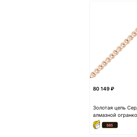
алмазной огранкой
Сердечко с алмазной
9
огранкой
Серпантин с алмазной
2
огранкой
Сингапур с алмазной
16
огранкой
Снейк с алмазной
9
огранкой
Тонда
1
80 149 ₽
Улитка с алмазной
3
огранкой
Золотая цепь Сер
Фигаро с алмазной
7
огранкой
алмазной огранк
Царь
5
Якорное
15