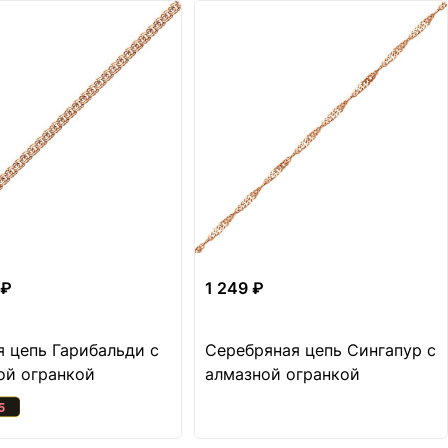
 ₽
1 249 ₽
я цепь Гарибальди с
Серебряная цепь Сингапур с
ой огранкой
алмазной огранкой