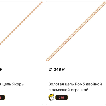
 ₽
21 349 ₽
я цепь Якорь
Золотая цепь Ромб двойной
с алмазной огранкой