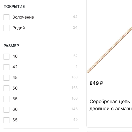
ПОКРЫТИЕ
Золочение
44
Родий
24
РАЗМЕР
40
62
42
1
45
168
849 ₽
50
168
55
166
Серебряная цепь
двойной с алмаз
60
146
огранкой
65
49
70
18