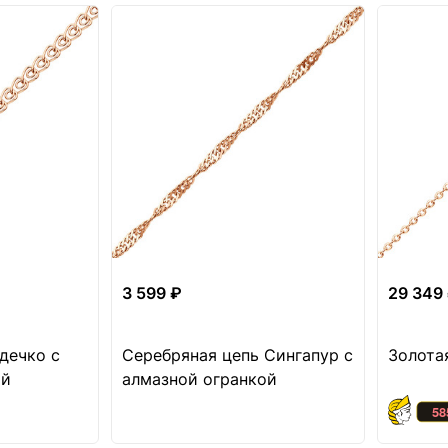
3 599 ₽
29 349
дечко с
Серебряная цепь Сингапур с
Золота
ой
алмазной огранкой