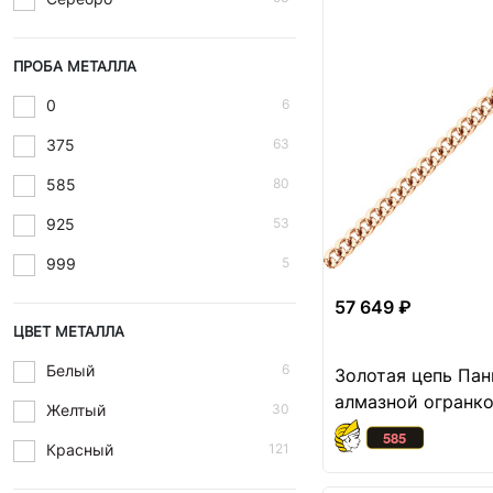
ПРОБА МЕТАЛЛА
0
6
375
63
585
80
925
53
999
5
57 649 ₽
ЦВЕТ МЕТАЛЛА
Белый
6
Золотая цепь Пан
алмазной огранк
Желтый
30
Красный
121