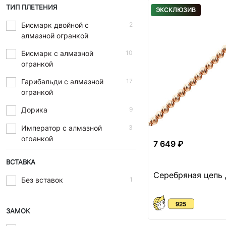
ТИП ПЛЕТЕНИЯ
ЭКСКЛЮЗИВ
Бисмарк двойной с
2
алмазной огранкой
Бисмарк с алмазной
10
огранкой
Гарибальди с алмазной
17
огранкой
Дорика
9
Император с алмазной
3
огранкой
7 649 ₽
Итальянка
6
ВСТАВКА
Серебряная цепь
Кайзер
1
Без вставок
1
Лорена
3
Нонна с алмазной
17
ЗАМОК
огранкой