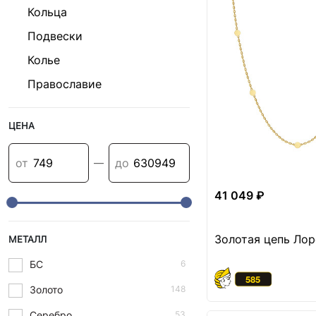
Кольца
Подвески
Колье
Православие
ЦЕНА
от
до
—
41 049 ₽
Золотая цепь Лор
МЕТАЛЛ
БС
6
Золото
148
Серебро
53