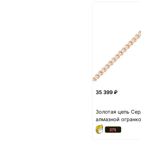
Якорное колье
1
Якорь с алмазной
11
огранкой
35 399 ₽
Золотая цепь Сер
алмазной огранк