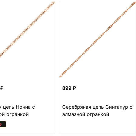
 ₽
899 ₽
я цепь Нонна с
Серебряная цепь Сингапур с
ой огранкой
алмазной огранкой