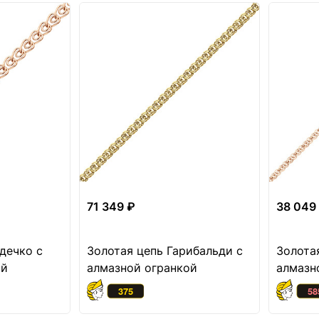
71 349 ₽
38 049
дечко с
Золотая цепь Гарибальди с
Золота
ой
алмазной огранкой
алмазн