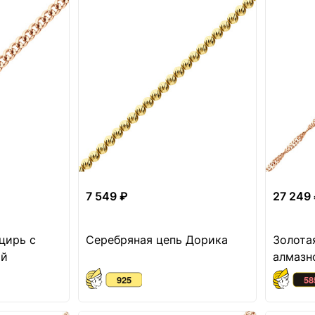
7 549 ₽
27 249
цирь с
Серебряная цепь Дорика
Золота
ой
алмазн