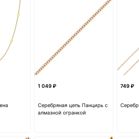
1 049 ₽
749 ₽
ена
Серебряная цепь Панцирь с
Серебр
алмазной огранкой