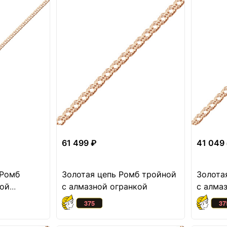
61 499 ₽
41 049
 Ромб
Золотая цепь Ромб тройной
Золота
ной
с алмазной огранкой
с алма