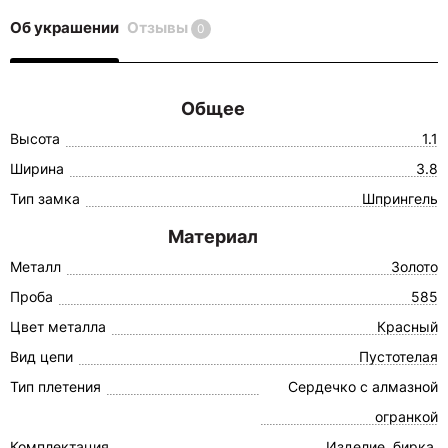
Об украшении
Отзывы
0
Общее
Высота
1.1
Ширина
3.8
Тип замка
Шпрингель
Материал
Металл
Золото
Проба
585
Цвет металла
Красный
Вид цепи
Пустотелая
Тип плетения
Сердечко с алмазной
огранкой
Комплектация
Изделие, бирка,