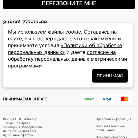
ПЕРЕЗВОНИТЕ МНЕ
8 (800) 777-72-69
прием звонков: круглосуточно
Мы используем файлы cookie.
Оставаясь на
сайте, вы подтверждаете, что ознакомлены и
принимаете условия
«Политики об обработке
ПОДПИСКА НА РАССЫЛКУ
персональных данных»
и даете
согласие на
Подписаться на новости
обработку персональных данных метрическими
программами
Политики
Подписываясь на рассылку, вы соглашаетесь с условиями
ПРИНИМАЮ
обработки персональных данных
и даёте своё согласие на их
обработку
ПРИНИМАЕМ К ОПЛАТЕ
© 2024 ООО «Ювелир
Правовая информация
Трейд».Все права
Пользовательское
защищены. Информация
соглашение
на сайте не является
публичной офертой
Политика обработку