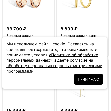
33 799 ₽
6 899 ₽
Золотые серьги
Золотые серьги-конго
«Версаль»
Мы используем файлы cookie.
Оставаясь на
сайте, вы подтверждаете, что ознакомлены и
принимаете условия
«Политики об обработке
персональных данных»
и даете
согласие на
НОВИНКА
обработку персональных данных метрическими
программами
ПРИНИМАЮ
15 349 ₽
8 349 ₽