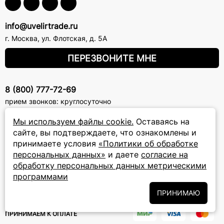
info@uvelirtrade.ru
г. Москва
,
ул. Флотская, д. 5А
ПЕРЕЗВОНИТЕ МНЕ
8 (800) 777-72-69
прием звонков: круглосуточно
Мы используем файлы cookie.
Оставаясь на
ПОДПИСКА НА РАССЫЛКУ
сайте, вы подтверждаете, что ознакомлены и
принимаете условия
«Политики об обработке
Подписаться на новости
персональных данных»
и даете
согласие на
обработку персональных данных метрическими
Политики
Подписываясь на рассылку, вы соглашаетесь с условиями
программами
обработки персональных данных
и даёте своё согласие на их
обработку
ПРИНИМАЮ
ПРИНИМАЕМ К ОПЛАТЕ