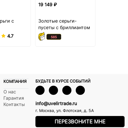
19 149 ₽
19 249 ₽
рьги с
Золотые серьги-
Золотые с
пусеты с бриллиантом
пусеты с 
4.7
БУДЬТЕ В КУРСЕ СОБЫТИЙ
КОМПАНИЯ
О нас
Гарантия
info@uvelirtrade.ru
Контакты
г. Москва
,
ул. Флотская, д. 5А
ПЕРЕЗВОНИТЕ МНЕ