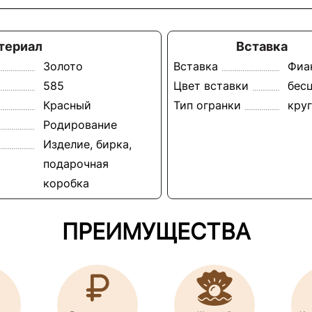
териал
Вставка
Золото
Вставка
Фиа
585
Цвет вставки
бес
Красный
Тип огранки
круг
Родирование
Изделие, бирка,
подарочная
коробка
ПРЕИМУЩЕСТВА