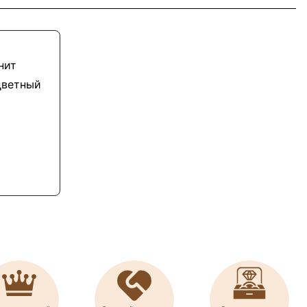
нит
цветный