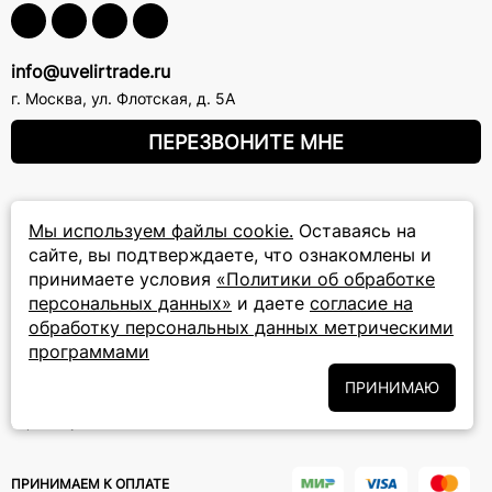
info@uvelirtrade.ru
г. Москва
,
ул. Флотская, д. 5А
ПЕРЕЗВОНИТЕ МНЕ
8 (800) 777-72-69
Мы используем файлы cookie.
Оставаясь на
прием звонков: круглосуточно
сайте, вы подтверждаете, что ознакомлены и
принимаете условия
«Политики об обработке
ПОДПИСКА НА РАССЫЛКУ
персональных данных»
и даете
согласие на
обработку персональных данных метрическими
Подписаться на новости
программами
Политики
Подписываясь на рассылку, вы соглашаетесь с условиями
ПРИНИМАЮ
обработки персональных данных
и даёте своё согласие на их
обработку
ПРИНИМАЕМ К ОПЛАТЕ