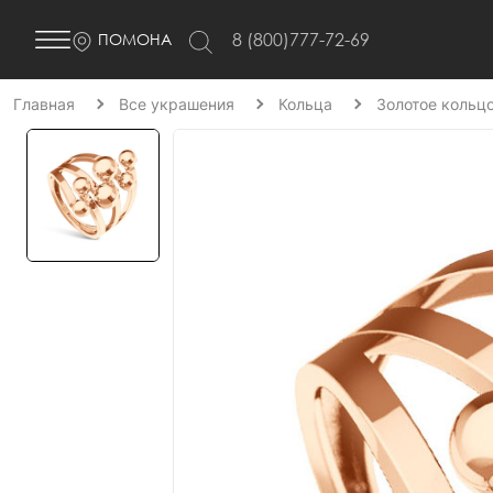
8 (800)777-72-69
ПОМОНА
Главная
Все украшения
Кольца
Золотое кольц