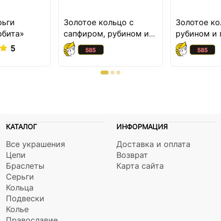
рьги
Золотое кольцо с
Золотое ко
рбита»
сапфиром, рубином и
рубином и
миксом камней
хрусталям
5
КАТАЛОГ
ИНФОРМАЦИЯ
Все украшения
Доставка и оплата
Цепи
Возврат
Браслеты
Карта сайта
Серьги
Кольца
Подвески
Колье
Православие