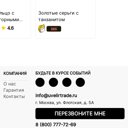
льцо с
Золотые серьги с
Золотые с
 горными
танзанитом
пусеты
и
4.6
БУДЬТЕ В КУРСЕ СОБЫТИЙ
КОМПАНИЯ
О нас
Гарантия
info@uvelirtrade.ru
Контакты
г. Москва
,
ул. Флотская, д. 5А
ПЕРЕЗВОНИТЕ МНЕ
8 (800) 777-72-69