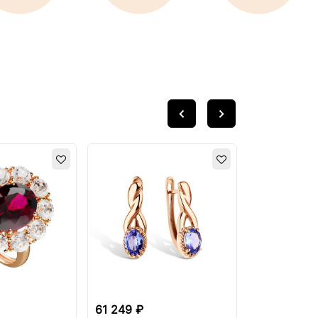
61 249 ₽
54 199 ₽