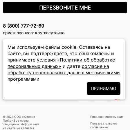
ПЕРЕЗВОНИТЕ МНЕ
8 (800) 777-72-69
прием звонков: круглосуточно
Мы используем файлы cookie.
Оставаясь на
ПОДПИСКА НА РАССЫЛКУ
сайте, вы подтверждаете, что ознакомлены и
Подписаться на новости
принимаете условия
«Политики об обработке
персональных данных»
и даете
согласие на
Политики
Подписываясь на рассылку, вы соглашаетесь с условиями
обработку персональных данных метрическими
обработки персональных данных
и даёте своё согласие на их
программами
обработку
ПРИНИМАЮ
ПРИНИМАЕМ К ОПЛАТЕ
© 2024 ООО «Ювелир
Правовая информация
Трейд».Все права
Пользовательское
защищены. Информация
соглашение
на сайте не является