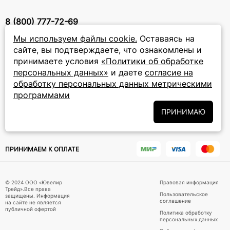
8 (800) 777-72-69
прием звонков: круглосуточно
Мы используем файлы cookie.
Оставаясь на
сайте, вы подтверждаете, что ознакомлены и
принимаете условия
«Политики об обработке
ПОДПИСКА НА РАССЫЛКУ
персональных данных»
и даете
согласие на
Подписаться на новости
обработку персональных данных метрическими
программами
Политики
Подписываясь на рассылку, вы соглашаетесь с условиями
обработки персональных данных
ПРИНИМАЮ
и даёте своё согласие на их
обработку
ПРИНИМАЕМ К ОПЛАТЕ
© 2024 ООО «Ювелир
Правовая информация
Трейд».Все права
Пользовательское
защищены. Информация
соглашение
на сайте не является
публичной офертой
Политика обработку
персональных данных