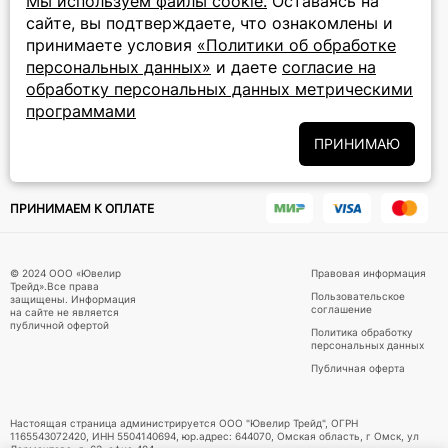
Мы используем файлы cookie.
Оставаясь на
сайте, вы подтверждаете, что ознакомлены и
ПОДПИСКА НА РАССЫЛКУ
принимаете условия
«Политики об обработке
персональных данных»
и даете
согласие на
Подписаться на новости
обработку персональных данных метрическими
программами
Политики
Подписываясь на рассылку, вы соглашаетесь с условиями
обработки персональных данных
и даёте своё согласие на их
ПРИНИМАЮ
обработку
ПРИНИМАЕМ К ОПЛАТЕ
© 2024 ООО «Ювелир
Правовая информация
Трейд».Все права
Пользовательское
защищены. Информация
соглашение
на сайте не является
публичной офертой
Политика обработку
персональных данных
Публичная оферта
Настоящая страница администрируется ООО "Ювелир Трейд", ОГРН
1165543072420, ИНН 5504140694, юр.адрес: 644070, Омская область, г Омск, ул