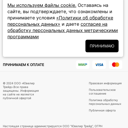
прием звонков: круглосуточно
Мы используем файлы cookie.
Оставаясь на
сайте, вы подтверждаете, что ознакомлены и
ПОДПИСКА НА РАССЫЛКУ
принимаете условия
«Политики об обработке
персональных данных»
и даете
согласие на
Подписаться на новости
обработку персональных данных метрическими
программами
Политики
Подписываясь на рассылку, вы соглашаетесь с условиями
обработки персональных данных
и даёте своё согласие на их
ПРИНИМАЮ
обработку
ПРИНИМАЕМ К ОПЛАТЕ
© 2024 ООО «Ювелир
Правовая информация
Трейд».Все права
Пользовательское
защищены. Информация
соглашение
на сайте не является
публичной офертой
Политика обработку
персональных данных
Публичная оферта
Настоящая страница администрируется ООО "Ювелир Трейд", ОГРН