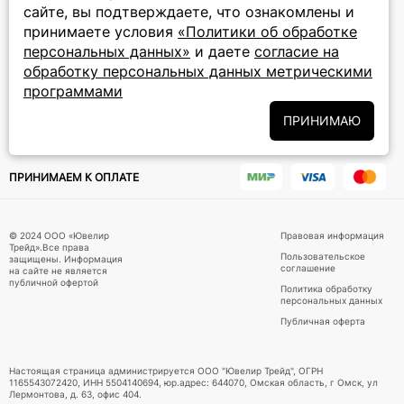
сайте, вы подтверждаете, что ознакомлены и
ПОДПИСКА НА РАССЫЛКУ
принимаете условия
«Политики об обработке
персональных данных»
и даете
согласие на
Подписаться на новости
обработку персональных данных метрическими
программами
Политики
Подписываясь на рассылку, вы соглашаетесь с условиями
обработки персональных данных
и даёте своё согласие на их
ПРИНИМАЮ
обработку
ПРИНИМАЕМ К ОПЛАТЕ
© 2024 ООО «Ювелир
Правовая информация
Трейд».Все права
Пользовательское
защищены. Информация
соглашение
на сайте не является
публичной офертой
Политика обработку
персональных данных
Публичная оферта
Настоящая страница администрируется ООО "Ювелир Трейд", ОГРН
1165543072420, ИНН 5504140694, юр.адрес: 644070, Омская область, г Омск, ул
Лермонтова, д. 63, офис 404.