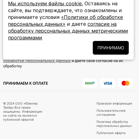
Мы используем файлы cookie.
Оставаясь на
8 (800) 777-72-69
сайте, вы подтверждаете, что ознакомлены и
прием звонков: круглосуточно
принимаете условия
«Политики об обработке
персональных данных»
и даете
согласие на
ПОДПИСКА НА РАССЫЛКУ
обработку персональных данных метрическими
программами
Подписаться на новости
ПРИНИМАЮ
Политики
Подписываясь на рассылку, вы соглашаетесь с условиями
обработки персональных данных
и даёте своё согласие на их
обработку
ПРИНИМАЕМ К ОПЛАТЕ
© 2024 ООО «Ювелир
Правовая информация
Трейд».Все права
Пользовательское
защищены. Информация
соглашение
на сайте не является
публичной офертой
Политика обработку
персональных данных
Публичная оферта