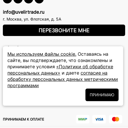
info@uvelirtrade.ru
г. Москва
,
ул. Флотская, д. 5А
ПЕРЕЗВОНИТЕ МНЕ
8 (800) 777-72-69
Мы используем файлы cookie.
Оставаясь на
прием звонков: круглосуточно
сайте, вы подтверждаете, что ознакомлены и
принимаете условия
«Политики об обработке
ПОДПИСКА НА РАССЫЛКУ
персональных данных»
и даете
согласие на
обработку персональных данных метрическими
Подписаться на новости
программами
Политики
Подписываясь на рассылку, вы соглашаетесь с условиями
ПРИНИМАЮ
обработки персональных данных
и даёте своё согласие на их
обработку
ПРИНИМАЕМ К ОПЛАТЕ