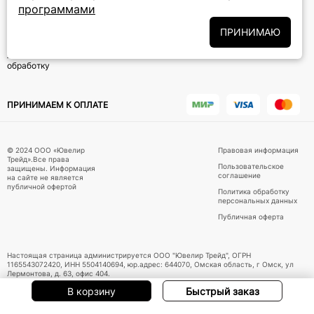
программами
Подписаться на новости
ПРИНИМАЮ
Политики
Подписываясь на рассылку, вы соглашаетесь с условиями
обработки персональных данных
и даёте своё согласие на их
обработку
ПРИНИМАЕМ К ОПЛАТЕ
© 2024 ООО «Ювелир
Правовая информация
Трейд».Все права
Пользовательское
защищены. Информация
соглашение
на сайте не является
публичной офертой
Политика обработку
персональных данных
Публичная оферта
Настоящая страница администрируется ООО "Ювелир Трейд", ОГРН
1165543072420, ИНН 5504140694, юр.адрес: 644070, Омская область, г Омск, ул
Лермонтова, д. 63, офис 404.
В корзину
Быстрый заказ