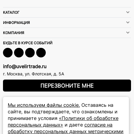
КАТАЛОГ
ИНФОРМАЦИЯ
КОМПАНИЯ
БУДЬТЕ В КУРСЕ СОБЫТИЙ
info@uvelirtrade.ru
г. Москва
,
ул. Флотская, д. 5А
ПЕРЕЗВОНИТЕ МНЕ
8 (800) 777-72-69
Мы используем файлы cookie.
Оставаясь на
сайте, вы подтверждаете, что ознакомлены и
прием звонков: круглосуточно
принимаете условия
«Политики об обработке
персональных данных»
и даете
согласие на
ПОДПИСКА НА РАССЫЛКУ
обработку персональных данных метрическими