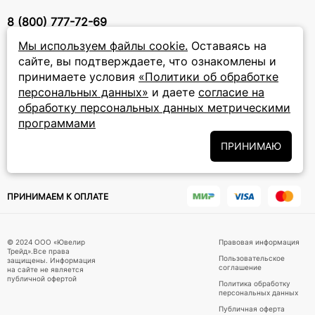
8 (800) 777-72-69
прием звонков: круглосуточно
Мы используем файлы cookie.
Оставаясь на
сайте, вы подтверждаете, что ознакомлены и
ПОДПИСКА НА РАССЫЛКУ
принимаете условия
«Политики об обработке
персональных данных»
и даете
согласие на
Подписаться на новости
обработку персональных данных метрическими
программами
Политики
Подписываясь на рассылку, вы соглашаетесь с условиями
обработки персональных данных
и даёте своё согласие на их
ПРИНИМАЮ
обработку
ПРИНИМАЕМ К ОПЛАТЕ
© 2024 ООО «Ювелир
Правовая информация
Трейд».Все права
Пользовательское
защищены. Информация
соглашение
на сайте не является
публичной офертой
Политика обработку
персональных данных
Публичная оферта