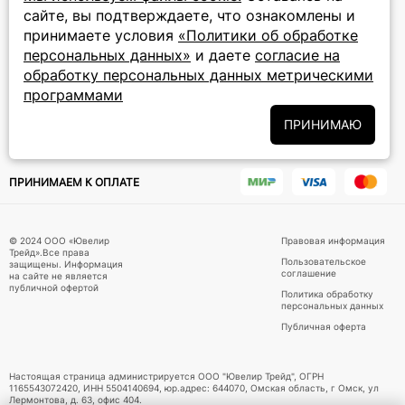
сайте, вы подтверждаете, что ознакомлены и
ПОДПИСКА НА РАССЫЛКУ
принимаете условия
«Политики об обработке
персональных данных»
и даете
согласие на
Подписаться на новости
обработку персональных данных метрическими
программами
Политики
Подписываясь на рассылку, вы соглашаетесь с условиями
обработки персональных данных
и даёте своё согласие на их
ПРИНИМАЮ
обработку
ПРИНИМАЕМ К ОПЛАТЕ
© 2024 ООО «Ювелир
Правовая информация
Трейд».Все права
Пользовательское
защищены. Информация
соглашение
на сайте не является
публичной офертой
Политика обработку
персональных данных
Публичная оферта
Настоящая страница администрируется ООО "Ювелир Трейд", ОГРН
1165543072420, ИНН 5504140694, юр.адрес: 644070, Омская область, г Омск, ул
Лермонтова, д. 63, офис 404.