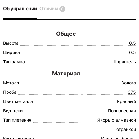
Об украшении
Отзывы
0
Общее
Высота
0.5
Ширина
0.5
Тип замка
Шпрингель
Материал
Металл
Золото
Проба
375
Цвет металла
Красный
Вид цепи
Полновесная
Тип плетения
Якорь с алмазной
огранкой
Комплектация
Изделие, бирка,