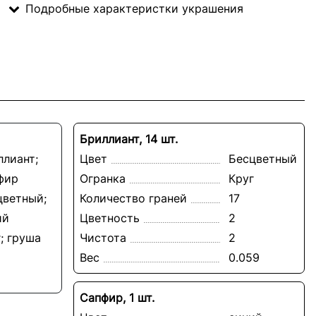
Подробные характеристки украшения
Бриллиант, 14 шт.
ллиант;
Цвет
Бесцветный
фир
Огранка
Круг
цветный;
Количество граней
17
ий
Цветность
2
; груша
Чистота
2
Вес
0.059
Сапфир, 1 шт.