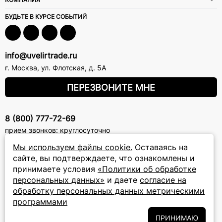
БУДЬТЕ В КУРСЕ СОБЫТИЙ
info@uvelirtrade.ru
г. Москва
,
ул. Флотская, д. 5А
ПЕРЕЗВОНИТЕ МНЕ
8 (800) 777-72-69
прием звонков: круглосуточно
Мы используем файлы cookie.
Оставаясь на
ПОДПИСКА НА РАССЫЛКУ
сайте, вы подтверждаете, что ознакомлены и
принимаете условия
«Политики об обработке
Подписаться на новости
персональных данных»
и даете
согласие на
обработку персональных данных метрическими
Политики
Подписываясь на рассылку, вы соглашаетесь с условиями
программами
обработки персональных данных
и даёте своё согласие на их
обработку
ПРИНИМАЮ