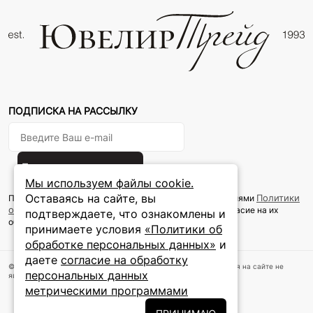
ПОДПИСКА НА РАССЫЛКУ
Подписаться на новости
Мы используем файлы cookie.
Оставаясь на сайте, вы
Политики
Подписываясь на рассылку, вы соглашаетесь с условиями
обработки персональных данных
и даёте своё согласие на их
подтверждаете, что ознакомлены и
обработку
принимаете условия
«Политики об
обработке персональных данных»
и
даете
согласие на обработку
© 2024 ООО «Ювелир Трейд».Все права защищены. Информация на сайте не
персональных данных
является публичной офертой
метрическими программами