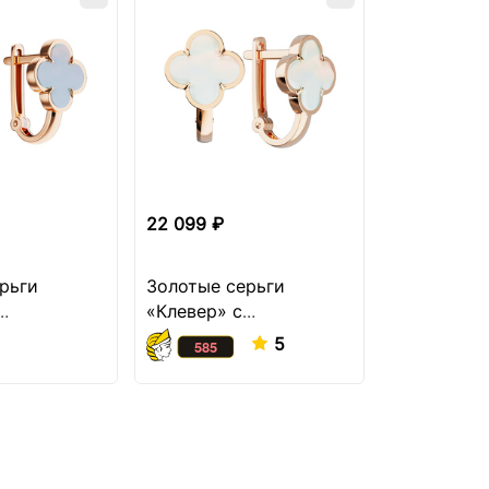
22 099 ₽
20 349 ₽
рьги
Золотые серьги
Золотые с
«Клевер» с
пусеты с 
ом
перламутром
5