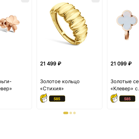
21 499 ₽
21 099 ₽
рьги-
Золотое кольцо
Золотые се
евер»
«Стихия»
«Клевер» с
перламутр