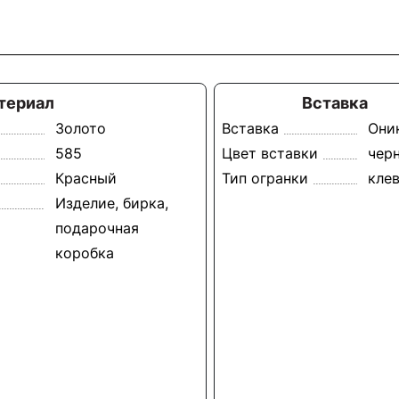
териал
Вставка
Золото
Вставка
Они
585
Цвет вставки
чер
Красный
Тип огранки
кле
Изделие, бирка,
подарочная
коробка