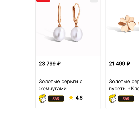
23 799 ₽
21 499 ₽
Золотые серьги с
Золотые се
жемчугами
пусеты «Кл
4.6