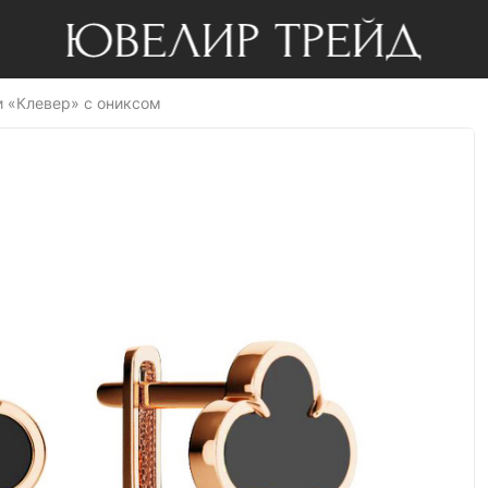
и «Клевер» с ониксом