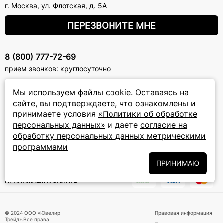
г. Москва
,
ул. Флотская, д. 5А
ПЕРЕЗВОНИТЕ МНЕ
8 (800) 777-72-69
прием звонков: круглосуточно
Мы используем файлы cookie.
Оставаясь на
ПОДПИСКА НА РАССЫЛКУ
сайте, вы подтверждаете, что ознакомлены и
принимаете условия
«Политики об обработке
Подписаться на новости
персональных данных»
и даете
согласие на
обработку персональных данных метрическими
Политики
Подписываясь на рассылку, вы соглашаетесь с условиями
обработки персональных данных
и даёте своё согласие на их
программами
обработку
ПРИНИМАЮ
ПРИНИМАЕМ К ОПЛАТЕ
© 2024 ООО «Ювелир
Правовая информация
Трейд».Все права