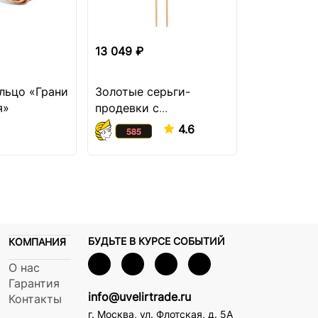
13 049 ₽
12 749 ₽
льцо «Грани
Золотые серьги-
Золотое п
я»
продевки с
кольцо с 
бриллиантом
4.6
БУДЬТЕ В КУРСЕ СОБЫТИЙ
КОМПАНИЯ
О нас
Гарантия
info@uvelirtrade.ru
Контакты
г. Москва
,
ул. Флотская, д. 5А