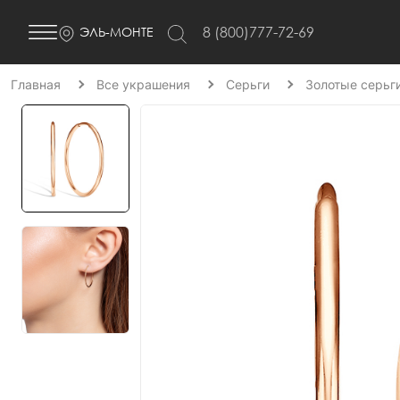
8 (800)777-72-69
ЭЛЬ-МОНТЕ
Главная
Все украшения
Серьги
Золотые серьг