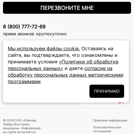
ПЕРЕЗВОНИТЕ МНЕ
8 (800) 777-72-69
прием звонков: круглосуточно
Мы используем файлы cookie.
Оставаясь на
ПОДПИСКА НА РАССЫЛКУ
сайте, вы подтверждаете, что ознакомлены и
Подписаться на новости
принимаете условия
«Политики об обработке
персональных данных»
и даете
согласие на
Политики
Подписываясь на рассылку, вы соглашаетесь с условиями
обработку персональных данных метрическими
обработки персональных данных
и даёте своё согласие на их
программами
обработку
ПРИНИМАЮ
ПРИНИМАЕМ К ОПЛАТЕ
© 2024 ООО «Ювелир
Правовая информация
Трейд».Все права
Пользовательское
защищены. Информация
соглашение
на сайте не является