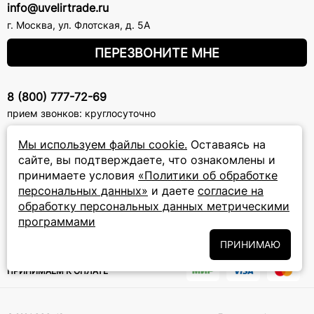
info@uvelirtrade.ru
г. Москва
,
ул. Флотская, д. 5А
ПЕРЕЗВОНИТЕ МНЕ
8 (800) 777-72-69
прием звонков: круглосуточно
Мы используем файлы cookie.
Оставаясь на
ПОДПИСКА НА РАССЫЛКУ
сайте, вы подтверждаете, что ознакомлены и
принимаете условия
«Политики об обработке
Подписаться на новости
персональных данных»
и даете
согласие на
обработку персональных данных метрическими
Политики
Подписываясь на рассылку, вы соглашаетесь с условиями
обработки персональных данных
и даёте своё согласие на их
программами
обработку
ПРИНИМАЮ
ПРИНИМАЕМ К ОПЛАТЕ