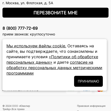
г. Москва
,
ул. Флотская, д. 5А
ПЕРЕЗВОНИТЕ МНЕ
8 (800) 777-72-69
прием звонков: круглосуточно
Мы используем файлы cookie.
Оставаясь на
ПОДПИСКА НА РАССЫЛКУ
сайте, вы подтверждаете, что ознакомлены и
принимаете условия
«Политики об обработке
Подписаться на новости
персональных данных»
и даете
согласие на
обработку персональных данных метрическими
Политики
Подписываясь на рассылку, вы соглашаетесь с условиями
обработки персональных данных
и даёте своё согласие на их
программами
обработку
ПРИНИМАЮ
ПРИНИМАЕМ К ОПЛАТЕ
© 2024 ООО «Ювелир
Правовая информация
Трейд».Все права