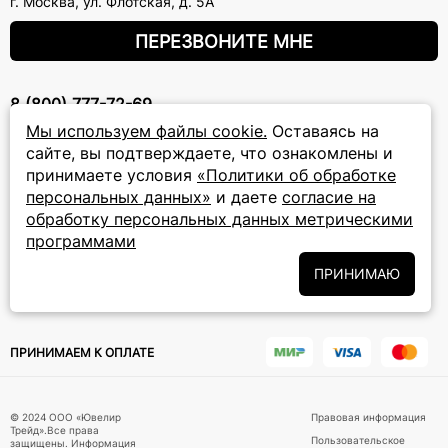
г. Москва
,
ул. Флотская, д. 5А
ПЕРЕЗВОНИТЕ МНЕ
8 (800) 777-72-69
прием звонков: круглосуточно
Мы используем файлы cookie.
Оставаясь на
сайте, вы подтверждаете, что ознакомлены и
принимаете условия
«Политики об обработке
ПОДПИСКА НА РАССЫЛКУ
персональных данных»
и даете
согласие на
обработку персональных данных метрическими
Подписаться на новости
программами
Политики
Подписываясь на рассылку, вы соглашаетесь с условиями
ПРИНИМАЮ
обработки персональных данных
и даёте своё согласие на их
обработку
ПРИНИМАЕМ К ОПЛАТЕ
© 2024 ООО «Ювелир
Правовая информация
Трейд».Все права
Пользовательское
защищены. Информация