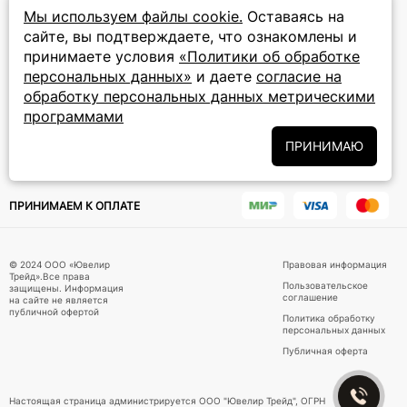
прием звонков: круглосуточно
Мы используем файлы cookie.
Оставаясь на
сайте, вы подтверждаете, что ознакомлены и
ПОДПИСКА НА РАССЫЛКУ
принимаете условия
«Политики об обработке
персональных данных»
и даете
согласие на
Подписаться на новости
обработку персональных данных метрическими
программами
Политики
Подписываясь на рассылку, вы соглашаетесь с условиями
обработки персональных данных
и даёте своё согласие на их
ПРИНИМАЮ
обработку
ПРИНИМАЕМ К ОПЛАТЕ
© 2024 ООО «Ювелир
Правовая информация
Трейд».Все права
Пользовательское
защищены. Информация
соглашение
на сайте не является
публичной офертой
Политика обработку
персональных данных
Публичная оферта
Настоящая страница администрируется ООО "Ювелир Трейд", ОГРН