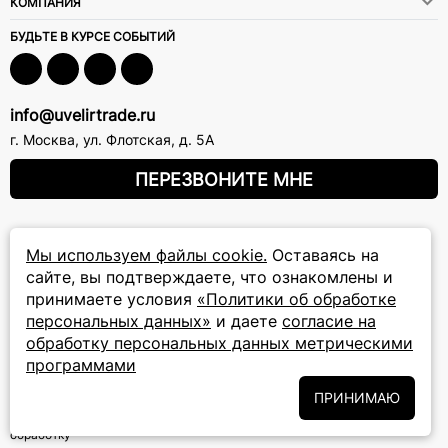
КОМПАНИЯ
БУДЬТЕ В КУРСЕ СОБЫТИЙ
info@uvelirtrade.ru
г. Москва
,
ул. Флотская, д. 5А
ПЕРЕЗВОНИТЕ МНЕ
8 (800) 777-72-69
Мы используем файлы cookie.
Оставаясь на
прием звонков: круглосуточно
сайте, вы подтверждаете, что ознакомлены и
принимаете условия
«Политики об обработке
ПОДПИСКА НА РАССЫЛКУ
персональных данных»
и даете
согласие на
обработку персональных данных метрическими
Подписаться на новости
программами
ПРИНИМАЮ
Политики
Подписываясь на рассылку, вы соглашаетесь с условиями
обработки персональных данных
и даёте своё согласие на их
обработку