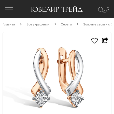
Главная
Все украшения
Серьги
Золотые серьги с б