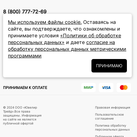
8 (800) 777-72-69
прием звонков: круглосуточно
Мы используем файлы cookie.
Оставаясь на
сайте, вы подтверждаете, что ознакомлены и
принимаете условия
«Политики об обработке
ПОДПИСКА НА РАССЫЛКУ
персональных данных»
и даете
согласие на
Подписаться на новости
обработку персональных данных метрическими
программами
Политики
Подписываясь на рассылку, вы соглашаетесь с условиями
обработки персональных данных
ПРИНИМАЮ
и даёте своё согласие на их
обработку
ПРИНИМАЕМ К ОПЛАТЕ
© 2024 ООО «Ювелир
Правовая информация
Трейд».Все права
Пользовательское
защищены. Информация
соглашение
на сайте не является
публичной офертой
Политика обработку
персональных данных
Публичная оферта