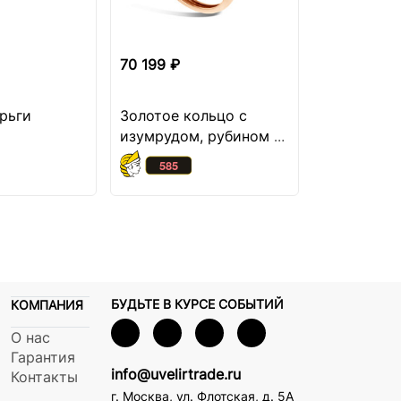
70 199 ₽
69 899 ₽
рьги
Золотое кольцо с
Золотые с
изумрудом, рубином и
изумрудо
миксом камней
БУДЬТЕ В КУРСЕ СОБЫТИЙ
КОМПАНИЯ
О нас
Гарантия
info@uvelirtrade.ru
Контакты
г. Москва
,
ул. Флотская, д. 5А