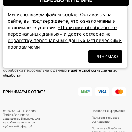
ПЕРЕЗВОНИТЕ МНЕ
Мы используем файлы cookie.
Оставаясь на
8 (800) 777-72-69
сайте, вы подтверждаете, что ознакомлены и
прием звонков: круглосуточно
принимаете условия
«Политики об обработке
персональных данных»
и даете
согласие на
обработку персональных данных метрическими
ПОДПИСКА НА РАССЫЛКУ
программами
Подписаться на новости
ПРИНИМАЮ
Политики
Подписываясь на рассылку, вы соглашаетесь с условиями
обработки персональных данных
и даёте своё согласие на их
обработку
ПРИНИМАЕМ К ОПЛАТЕ
© 2024 ООО «Ювелир
Правовая информация
Трейд».Все права
Пользовательское
защищены. Информация
соглашение
на сайте не является
публичной офертой
Политика обработку
персональных данных