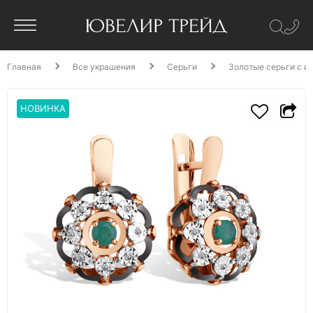
Главная
Все украшения
Серьги
Золотые серьги с и
НОВИНКА