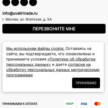
info@uvelirtrade.ru
г. Москва
,
ул. Флотская, д. 5А
ПЕРЕЗВОНИТЕ МНЕ
8 (800) 777-72-69
Мы используем файлы cookie.
Оставаясь на
прием звонков: круглосуточно
сайте, вы подтверждаете, что ознакомлены и
принимаете условия
«Политики об обработке
ПОДПИСКА НА РАССЫЛКУ
персональных данных»
и даете
согласие на
обработку персональных данных метрическими
Подписаться на новости
программами
Политики
Подписываясь на рассылку, вы соглашаетесь с условиями
ПРИНИМАЮ
обработки персональных данных
и даёте своё согласие на их
обработку
ПРИНИМАЕМ К ОПЛАТЕ