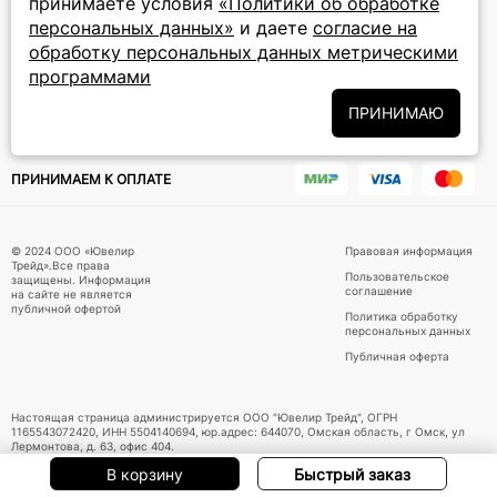
принимаете условия
«Политики об обработке
персональных данных»
и даете
согласие на
Подписаться на новости
обработку персональных данных метрическими
программами
Политики
Подписываясь на рассылку, вы соглашаетесь с условиями
обработки персональных данных
и даёте своё согласие на их
ПРИНИМАЮ
обработку
ПРИНИМАЕМ К ОПЛАТЕ
© 2024 ООО «Ювелир
Правовая информация
Трейд».Все права
Пользовательское
защищены. Информация
соглашение
на сайте не является
публичной офертой
Политика обработку
персональных данных
Публичная оферта
Настоящая страница администрируется ООО "Ювелир Трейд", ОГРН
1165543072420, ИНН 5504140694, юр.адрес: 644070, Омская область, г Омск, ул
Лермонтова, д. 63, офис 404.
В корзину
Быстрый заказ