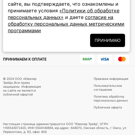
сайте, вы подтверждаете, что ознакомлены и
ПОДПИСКА НА РАССЫЛКУ
принимаете условия
«Политики об обработке
персональных данных»
и даете
согласие на
Подписаться на новости
обработку персональных данных метрическими
программами
Политики
Подписываясь на рассылку, вы соглашаетесь с условиями
обработки персональных данных
и даёте своё согласие на их
ПРИНИМАЮ
обработку
ПРИНИМАЕМ К ОПЛАТЕ
© 2024 ООО «Ювелир
Правовая информация
Трейд».Все права
Пользовательское
защищены. Информация
соглашение
на сайте не является
публичной офертой
Политика обработку
персональных данных
Публичная оферта
Настоящая страница администрируется ООО "Ювелир Трейд", ОГРН
1165543072420, ИНН 5504140694, юр.адрес: 644070, Омская область, г Омск, ул
Лермонтова, д. 63, офис 404.