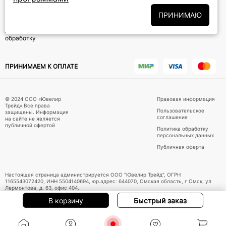
ПРИНИМАЮ
Политики
Подписываясь на рассылку, вы соглашаетесь с условиями
обработки персональных данных
и даёте своё согласие на их
обработку
ПРИНИМАЕМ К ОПЛАТЕ
© 2024 ООО «Ювелир
Правовая информация
Трейд».Все права
Пользовательское
защищены. Информация
соглашение
на сайте не является
публичной офертой
Политика обработку
персональных данных
Публичная оферта
Настоящая страница администрируется ООО "Ювелир Трейд", ОГРН
1165543072420, ИНН 5504140694, юр.адрес: 644070, Омская область, г Омск, ул
Лермонтова, д. 63, офис 404.
В корзину
Быстрый заказ