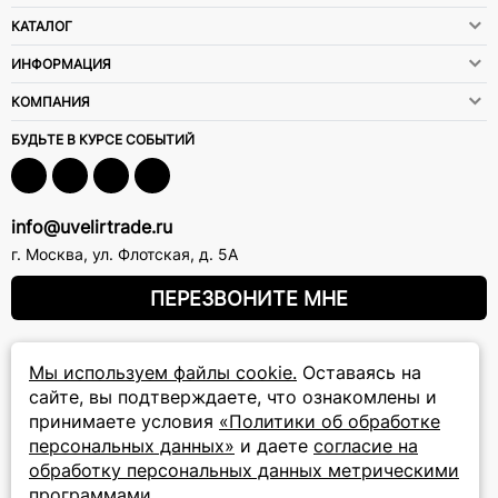
КАТАЛОГ
ИНФОРМАЦИЯ
КОМПАНИЯ
БУДЬТЕ В КУРСЕ СОБЫТИЙ
info@uvelirtrade.ru
г. Москва
,
ул. Флотская, д. 5А
ПЕРЕЗВОНИТЕ МНЕ
8 (800) 777-72-69
Мы используем файлы cookie.
Оставаясь на
прием звонков: круглосуточно
сайте, вы подтверждаете, что ознакомлены и
принимаете условия
«Политики об обработке
персональных данных»
и даете
согласие на
ПОДПИСКА НА РАССЫЛКУ
обработку персональных данных метрическими
программами
Подписаться на новости