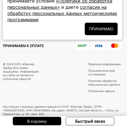
принимаете условия
«Политики об обработке
персональных данных»
и даете
согласие на
Подписаться на новости
обработку персональных данных метрическими
программами
Политики
Подписываясь на рассылку, вы соглашаетесь с условиями
обработки персональных данных
и даёте своё согласие на их
ПРИНИМАЮ
обработку
ПРИНИМАЕМ К ОПЛАТЕ
© 2024 ООО «Ювелир
Правовая информация
Трейд».Все права
Пользовательское
защищены. Информация
соглашение
на сайте не является
публичной офертой
Политика обработку
персональных данных
Публичная оферта
Настоящая страница администрируется ООО "Ювелир Трейд", ОГРН
1165543072420, ИНН 5504140694, юр.адрес: 644070, Омская область, г Омск, ул
Лермонтова, д. 63, офис 404.
В корзину
Быстрый заказ