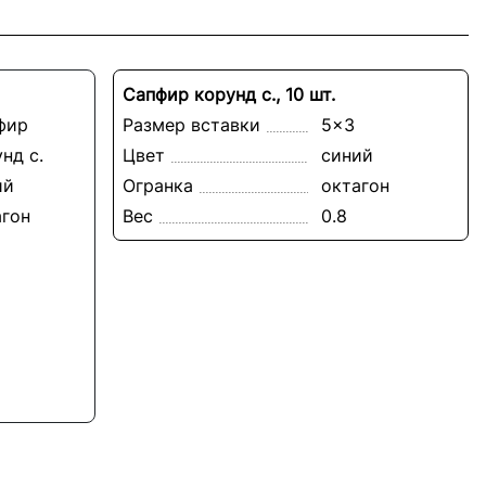
Сапфир корунд с., 10 шт.
фир
Размер вставки
5x3
нд с.
Цвет
синий
ий
Огранка
октагон
агон
Вес
0.8