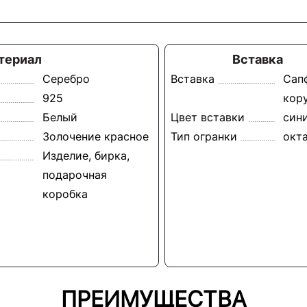
териал
Вставка
Серебро
Вставка
Сап
925
кору
Белый
Цвет вставки
син
Золочение красное
Тип огранки
окт
Изделие, бирка,
подарочная
коробка
ПРЕИМУЩЕСТВА