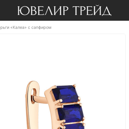
рьги «Калеа» с сапфиром