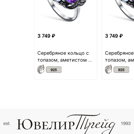
3 749 ₽
3 749 ₽
Серебряное кольцо с
Серебряное
топазом, аметистом и
топазом, а
миксом камней
миксом кам