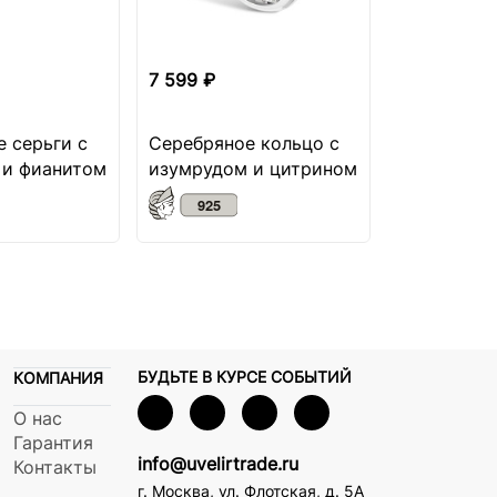
7 599 ₽
8 749 ₽
 серьги с
Серебряное кольцо с
Серебряно
 и фианитом
изумрудом и цитрином
рубином и
хрусталям
БУДЬТЕ В КУРСЕ СОБЫТИЙ
КОМПАНИЯ
О нас
Гарантия
info@uvelirtrade.ru
Контакты
г. Москва
,
ул. Флотская, д. 5А