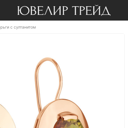
рьги с султанитом