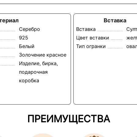
териал
Вставка
Серебро
Вставка
Сул
925
Цвет вставки
жел
Белый
Тип огранки
ова
Золочение красное
Изделие, бирка,
подарочная
коробка
ПРЕИМУЩЕСТВА