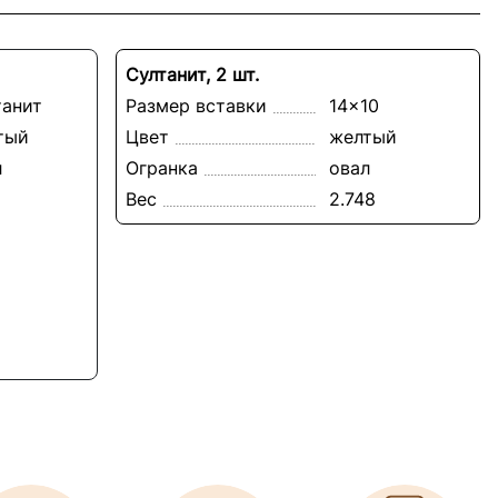
Султанит, 2 шт.
танит
Размер вставки
14x10
тый
Цвет
желтый
л
Огранка
овал
Вес
2.748