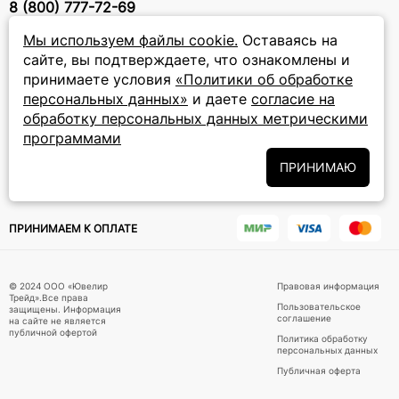
8 (800) 777-72-69
прием звонков: круглосуточно
Мы используем файлы cookie.
Оставаясь на
сайте, вы подтверждаете, что ознакомлены и
ПОДПИСКА НА РАССЫЛКУ
принимаете условия
«Политики об обработке
персональных данных»
и даете
согласие на
Подписаться на новости
обработку персональных данных метрическими
программами
Политики
Подписываясь на рассылку, вы соглашаетесь с условиями
обработки персональных данных
и даёте своё согласие на их
ПРИНИМАЮ
обработку
ПРИНИМАЕМ К ОПЛАТЕ
© 2024 ООО «Ювелир
Правовая информация
Трейд».Все права
Пользовательское
защищены. Информация
соглашение
на сайте не является
публичной офертой
Политика обработку
персональных данных
Публичная оферта