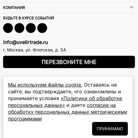
КОМПАНИЯ
БУДЬТЕ В КУРСЕ СОБЫТИЙ
info@uvelirtrade.ru
г. Москва
,
ул. Флотская, д. 5А
ПЕРЕЗВОНИТЕ МНЕ
8 (800) 777-72-69
Мы используем файлы cookie.
Оставаясь на
прием звонков: круглосуточно
сайте, вы подтверждаете, что ознакомлены и
принимаете условия
«Политики об обработке
персональных данных»
и даете
согласие на
ПОДПИСКА НА РАССЫЛКУ
обработку персональных данных метрическими
Подписаться на новости
программами
ПРИНИМАЮ
Политики
Подписываясь на рассылку, вы соглашаетесь с условиями
обработки персональных данных
и даёте своё согласие на их