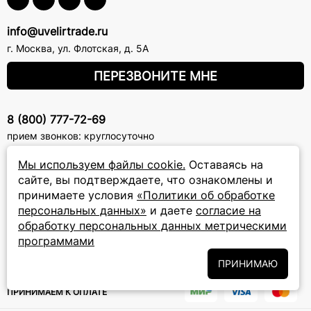
info@uvelirtrade.ru
г. Москва
,
ул. Флотская, д. 5А
ПЕРЕЗВОНИТЕ МНЕ
8 (800) 777-72-69
прием звонков: круглосуточно
Мы используем файлы cookie.
Оставаясь на
ПОДПИСКА НА РАССЫЛКУ
сайте, вы подтверждаете, что ознакомлены и
принимаете условия
«Политики об обработке
Подписаться на новости
персональных данных»
и даете
согласие на
обработку персональных данных метрическими
Политики
Подписываясь на рассылку, вы соглашаетесь с условиями
программами
обработки персональных данных
и даёте своё согласие на их
обработку
ПРИНИМАЮ
ПРИНИМАЕМ К ОПЛАТЕ