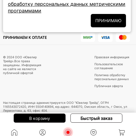
обработку персональных данных метрическими
программами
Политики
Подписываясь на рассылку, вы соглашаетесь с условиями
обработки персональных данных
и даёте своё согласие на их
ПРИНИМАЮ
обработку
ПРИНИМАЕМ К ОПЛАТЕ
© 2024 ООО «Ювелир
Правовая информация
Трейд».Все права
Пользовательское
защищены. Информация
соглашение
на сайте не является
публичной офертой
Политика обработку
персональных данных
Публичная оферта
Настоящая страница администрируется ООО "Ювелир Трейд", ОГРН
1165543072420, ИНН 5504140694, юр.адрес: 644070, Омская область, г Омск, ул
Лермонтова, д. 63, офис 404.
В корзину
Быстрый заказ