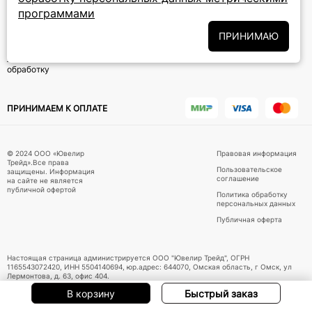
программами
Подписаться на новости
ПРИНИМАЮ
Политики
Подписываясь на рассылку, вы соглашаетесь с условиями
обработки персональных данных
и даёте своё согласие на их
обработку
ПРИНИМАЕМ К ОПЛАТЕ
© 2024 ООО «Ювелир
Правовая информация
Трейд».Все права
Пользовательское
защищены. Информация
соглашение
на сайте не является
публичной офертой
Политика обработку
персональных данных
Публичная оферта
Настоящая страница администрируется ООО "Ювелир Трейд", ОГРН
1165543072420, ИНН 5504140694, юр.адрес: 644070, Омская область, г Омск, ул
Лермонтова, д. 63, офис 404.
В корзину
Быстрый заказ