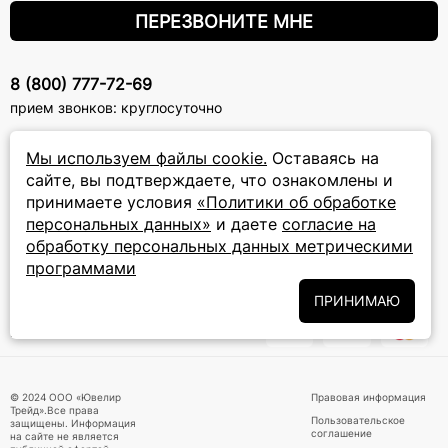
ПЕРЕЗВОНИТЕ МНЕ
8 (800) 777-72-69
прием звонков: круглосуточно
Мы используем файлы cookie.
Оставаясь на
ПОДПИСКА НА РАССЫЛКУ
сайте, вы подтверждаете, что ознакомлены и
Подписаться на новости
принимаете условия
«Политики об обработке
персональных данных»
и даете
согласие на
Политики
Подписываясь на рассылку, вы соглашаетесь с условиями
обработку персональных данных метрическими
обработки персональных данных
и даёте своё согласие на их
программами
обработку
ПРИНИМАЮ
ПРИНИМАЕМ К ОПЛАТЕ
© 2024 ООО «Ювелир
Правовая информация
Трейд».Все права
Пользовательское
защищены. Информация
соглашение
на сайте не является