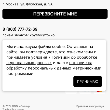
г. Москва
,
ул. Флотская, д. 5А
ПЕРЕЗВОНИТЕ МНЕ
8 (800) 777-72-69
прием звонков: круглосуточно
Мы используем файлы cookie.
Оставаясь на
ПОДПИСКА НА РАССЫЛКУ
сайте, вы подтверждаете, что ознакомлены и
принимаете условия
«Политики об обработке
Подписаться на новости
персональных данных»
и даете
согласие на
обработку персональных данных метрическими
Политики
Подписываясь на рассылку, вы соглашаетесь с условиями
обработки персональных данных
и даёте своё согласие на их
программами
обработку
ПРИНИМАЮ
ПРИНИМАЕМ К ОПЛАТЕ
© 2024 ООО «Ювелир
Правовая информация
Трейд».Все права